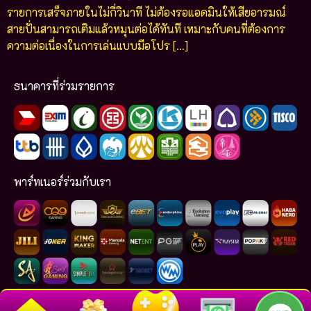
รายการเสร็จภายในไม่กี่วินาที ไม่ต้องรอแอดมินให้เสียอารมณ์
สายปั่นสามารถเติมแล้วหมุนต่อได้ทันที เหมาะกับคนที่ต้องการ
ความต่อเนื่องในการเล่นแบบมือโปร […]
ธนาคารที่ร่วมรายการ
พาร์ทเนอร์ร่วมกับเรา